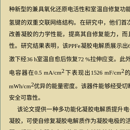
种新型的
兼具
氧化还原
电
活性和
室温
自修复
功
氢键的双重交联网络结构。在研究中，他们首
改善
凝胶的
力学
性能
，
提高其
自修复能力，而
性。研究结果表明，该
PPFe
凝胶电解质展示出
激下
经
36 h
室温自愈后恢复
72 %
拉伸应变。此
2
2
电容器在
0.5
mA/cm
下表现出
1526 mF/cm
2
mWh/cm
优异的能量密度。该器件能够经受切
安全可靠性
。
该论文提供一种
多
功能化凝胶电解质
提升电
凝胶，可使自修复凝胶电解质作为凝胶电极的