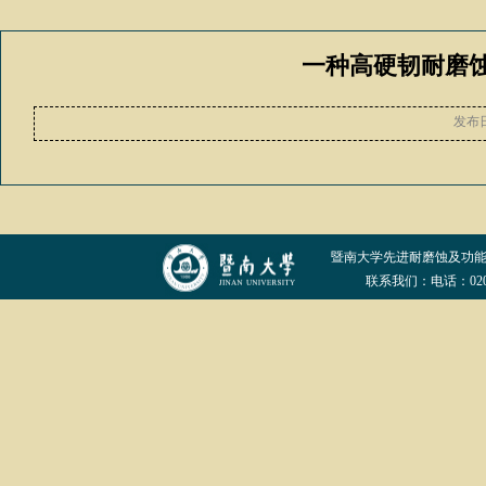
一种高硬韧耐磨
发布
暨南大学先进耐磨蚀及功
联系我们：电话：020-852